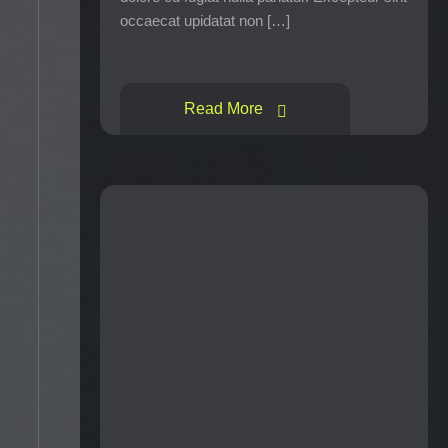
occaecat upidatat non […]
Read More