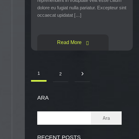
reprehenderit in voluptate velit esse cillum
dolore eu fugiat nulla pariatur. Excepteur sint
occaecat upidatat […]
Read More
1
2
ARA
Ara
RECENT POSTS