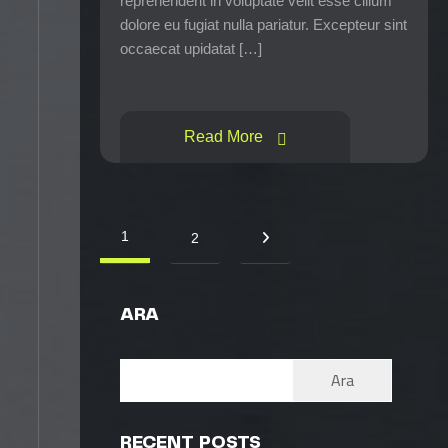
reprehenderit in voluptate velit esse cillum
dolore eu fugiat nulla pariatur. Excepteur sint
occaecat upidatat […]
Read More
1
2
ARA
Ara
RECENT POSTS