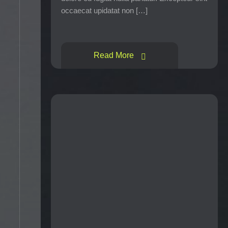
occaecat upidatat non […]
Read More